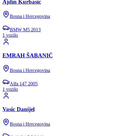
Ajdin Kurbasic
Bosna i Hercegovina
BMW
M5
2013
1
vozil
o
EMRAH ŠABANIĆ
Bosna i Hercegovina
Alfa
147
2005
1
vozil
o
Vasic Danijel
Bosna i Hercegovina