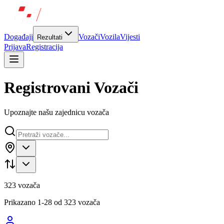
Događaji
Vozači
Vozila
Vijesti
Rezultati
Prijava
Registracija
Registrovani Vozači
Upoznajte našu zajednicu vozača
323
vozača
Prikazano
1
-
28
od
323
vozača