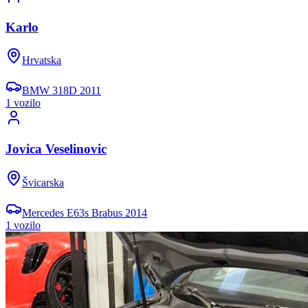
Karlo
Hrvatska
BMW
318D
2011
1
vozil
o
Jovica Veselinovic
Švicarska
Mercedes
E63s Brabus
2014
1
vozil
o