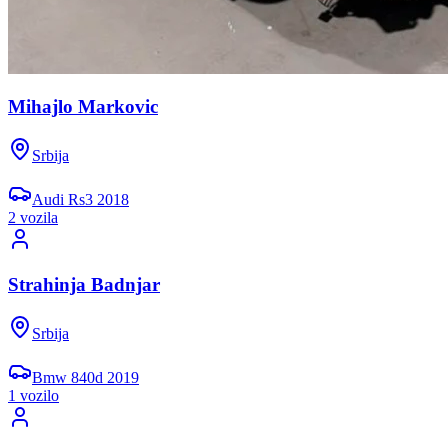
Mihajlo Markovic
Srbija
Audi
Rs3
2018
2
vozil
a
Strahinja Badnjar
Srbija
Bmw
840d
2019
1
vozil
o