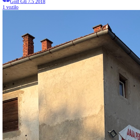
Golf
Gti 7.5
2018
1
vozil
o