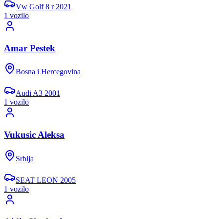
Vw
Golf 8 r
2021
1
vozil
o
Amar Pestek
Bosna i Hercegovina
Audi
A3
2001
1
vozil
o
Vukusic Aleksa
Srbija
SEAT
LEON
2005
1
vozil
o