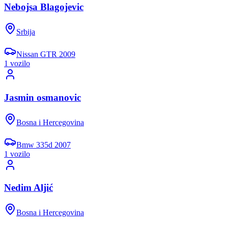
Nebojsa Blagojevic
Srbija
Nissan
GTR
2009
1
vozil
o
Jasmin osmanovic
Bosna i Hercegovina
Bmw
335d
2007
1
vozil
o
Nedim Aljić
Bosna i Hercegovina