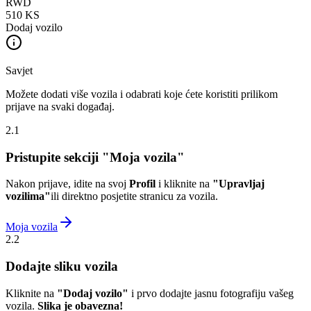
RWD
510 KS
Dodaj vozilo
Savjet
Možete dodati više vozila i odabrati koje ćete koristiti prilikom
prijave na svaki događaj.
2.1
Pristupite sekciji "Moja vozila"
Nakon prijave, idite na svoj
Profil
i kliknite na
"Upravljaj
vozilima"
ili direktno posjetite stranicu za vozila.
Moja vozila
2.2
Dodajte sliku vozila
Kliknite na
"Dodaj vozilo"
i prvo dodajte jasnu fotografiju vašeg
vozila.
Slika je obavezna!