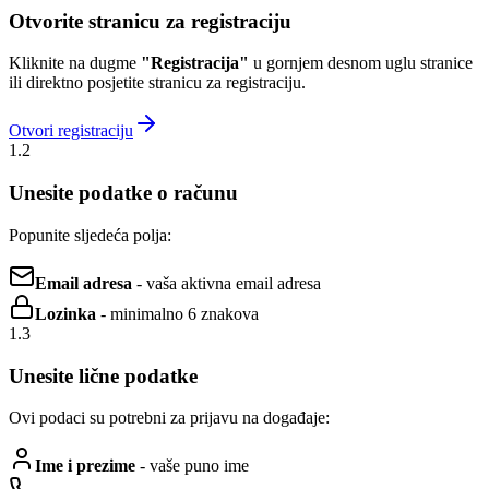
Otvorite stranicu za registraciju
Kliknite na dugme
"Registracija"
u gornjem desnom uglu stranice
ili direktno posjetite stranicu za registraciju.
Otvori registraciju
1.2
Unesite podatke o računu
Popunite sljedeća polja:
Email adresa
- vaša aktivna email adresa
Lozinka
- minimalno 6 znakova
1.3
Unesite lične podatke
Ovi podaci su potrebni za prijavu na događaje:
Ime i prezime
- vaše puno ime