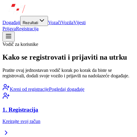
Događaji
Vozači
Vozila
Vijesti
Rezultati
Prijava
Registracija
Vodič za korisnike
Kako se registrovati i prijaviti na utrku
Pratite ovaj jednostavan vodič korak po korak da biste se
registrovali, dodali svoje vozilo i prijavili na nadolazeće događaje.
Kreni od registracije
Pogledaj događaje
1. Registracija
Kreirajte svoj račun