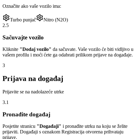
Označite ako vaše vozilo ima:
Turbo punjač
Nitro (N2O)
2.5
Sačuvajte vozilo
Kliknite
"Dodaj vozilo"
da sačuvate. Vaše vozilo će biti vidljivo u
vašem profilu i moći ćete ga odabrati prilikom prijave na događaje.
3
Prijava na događaj
Prijavite se na nadolazeće utrke
3.1
Pronađite događaj
Posjetite stranicu
"Događaji"
i pronađite utrku na koju se želite
prijaviti. Događaji s oznakom
Registracija otvorena
prihvataju
prijave.