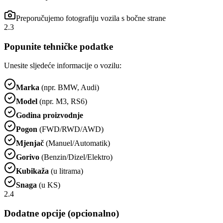
Preporučujemo fotografiju vozila s bočne strane
2.3
Popunite tehničke podatke
Unesite sljedeće informacije o vozilu:
Marka
(npr. BMW, Audi)
Model
(npr. M3, RS6)
Godina proizvodnje
Pogon
(FWD/RWD/AWD)
Mjenjač
(Manuel/Automatik)
Gorivo
(Benzin/Dizel/Elektro)
Kubikaža
(u litrama)
Snaga
(u KS)
2.4
Dodatne opcije (opcionalno)