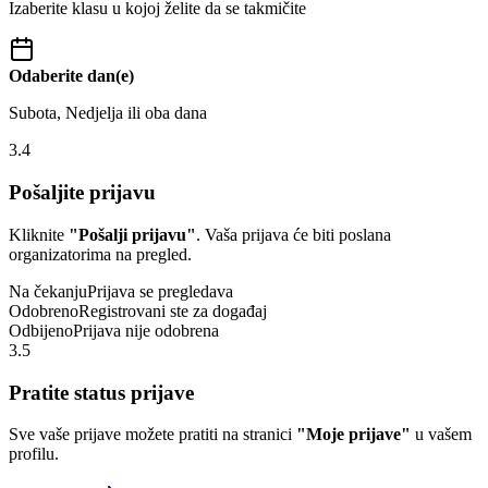
Izaberite klasu u kojoj želite da se takmičite
Odaberite dan(e)
Subota, Nedjelja ili oba dana
3.4
Pošaljite prijavu
Kliknite
"Pošalji prijavu"
. Vaša prijava će biti poslana
organizatorima na pregled.
Na čekanju
Prijava se pregledava
Odobreno
Registrovani ste za događaj
Odbijeno
Prijava nije odobrena
3.5
Pratite status prijave
Sve vaše prijave možete pratiti na stranici
"Moje prijave"
u vašem
profilu.